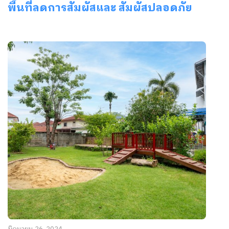
พื้นที่ลดการสัมผัสและ สัมผัสปลอดภัย