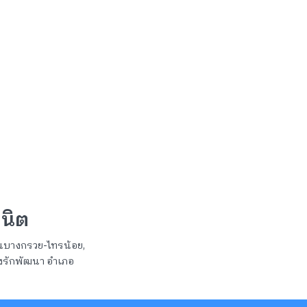
ินิต
ถนนบางกรวย-ไทรน้อย,
งรักพัฒนา อำเภอ